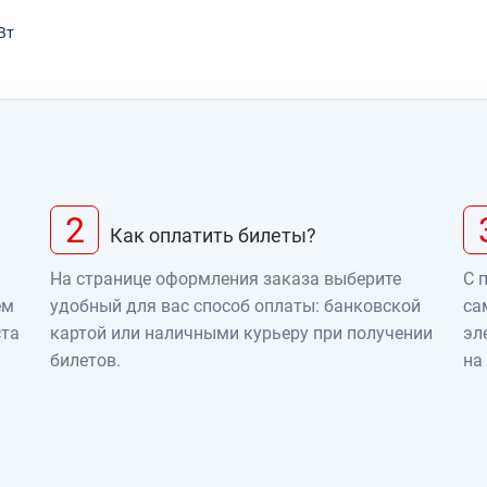
Вт
2
Как оплатить билеты?
На странице оформления заказа выберите
С 
ем
удобный для вас способ оплаты: банковской
са
ста
картой или наличными курьеру при получении
эл
билетов.
на