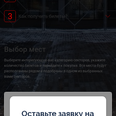
3
Как получить билеты?
Выбор мест
Выберите интересующую вас категорию секторов, укажите
количество билетов и перейдите к покупке. Все места будут
расположены рядом и подобраны в одном из выбранных
вами секторов.
Оставьте заявку на