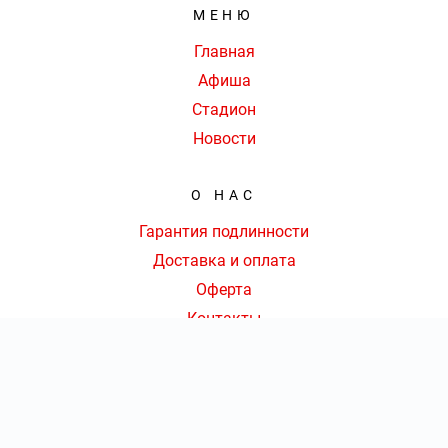
МЕНЮ
Главная
Афиша
Стадион
Новости
О НАС
Гарантия подлинности
Доставка и оплата
Оферта
Контакты
КОНТАКТЫ
8 (495) 109-54-39
|
КОЛ-ВО БИЛЕТОВ:
ШТ
СУММА:
₽
от
₽
ОТКРЫТЬ
СЕКТОР