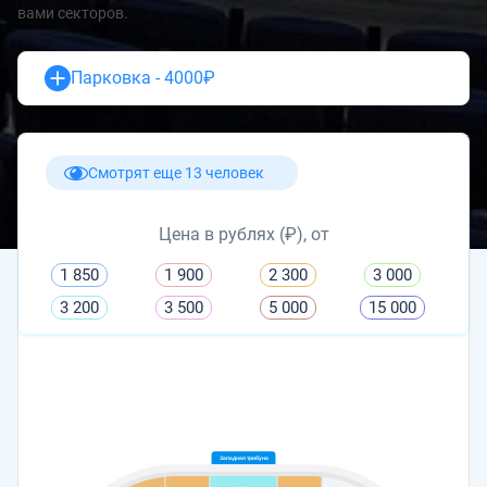
вами секторов.
Парковка - 4000₽
Смотрят еще 13 человек
Цена в рублях (₽), от
1 850
1 900
2 300
3 000
3 200
3 500
5 000
15 000
Западная трибуна