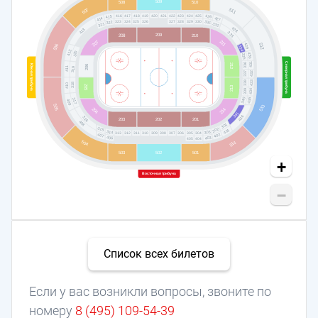
509
508
510
511
507
418
419
420
423
417
422
424
421
425
416
426
415
427
414
324
325
326
327
328
329
330
323
331
322
332
321
428
413
333
209
208
210
211
207
512
429
506
334
412
320
430
335
Северная трибуна
431
336
212
206
Южная трибуна
411
319
432
337
433
338
318
410
205
213
339
434
340
435
317
409
505
513
204
214
341
436
316
203
201
202
408
301
315
302
401
314
303
313
304
312
311
310
309
308
307
306
305
407
402
406
403
404
405
504
514
501
503
502
+
Восточная трибуна
−
Список всех билетов
Если у вас возникли вопросы, звоните по
номеру
8 (495) 109-54-39