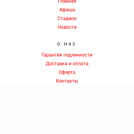
Главная
Афиша
Стадион
Новости
О НАС
Гарантия подлинности
Доставка и оплата
Оферта
Контакты
КОНТАКТЫ
8 (495) 109-54-39
|
КОЛ-ВО БИЛЕТОВ:
ШТ
СУММА:
₽
Ежедневно с 09:00 до 20:00 Мск
от
₽
ОТКРЫТЬ
СЕКТОР
Оформить заказ
info@arenacska-kassa.ru