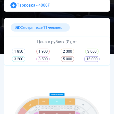
Парковка - 4000₽
Смотрят еще 11 человек
Цена в рублях (₽), от
1 850
1 900
2 300
3 000
3 200
3 500
5 000
15 000
Западная трибуна
509
508
510
511
507
418
419
420
423
417
422
424
421
425
416
426
415
427
414
324
325
326
327
328
329
330
323
331
322
332
321
428
413
333
209
208
210