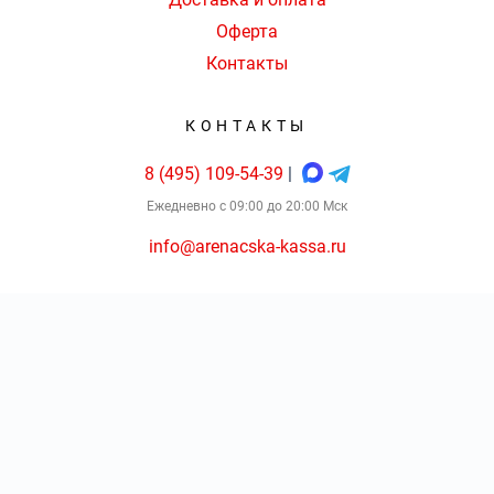
Оферта
Контакты
КОНТАКТЫ
8 (495) 109-54-39
|
Ежедневно с 09:00 до 20:00 Мск
info@arenacska-kassa.ru
Консьерж-сервис по оказанию услуг по подбору, бронированию
и доставке билетов arenacska-kassa.ru
КОЛ-ВО БИЛЕТОВ:
ШТ
СУММА:
₽
Не является официальным сайтом Ледовый дворец ЦСКА
от
₽
ОТКРЫТЬ
СЕКТОР
Арена.
Оформить заказ