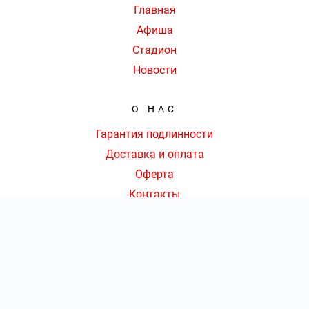
Главная
Афиша
Стадион
Новости
О НАС
Гарантия подлинности
Доставка и оплата
Оферта
Контакты
КОНТАКТЫ
8 (495) 109-54-39
|
КОЛ-ВО БИЛЕТОВ:
ШТ
СУММА:
₽
от
₽
Ежедневно с 09:00 до 20:00 Мск
ОТКРЫТЬ
СЕКТОР
Оформить заказ
info@arenacska-kassa.ru