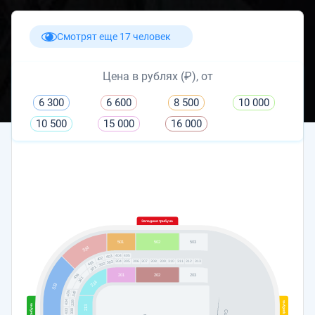
Смотрят еще 17 человек
Цена в рублях (₽), от
6 300
6 600
8 500
10 000
10 500
15 000
16 000
Западная трибуна
501
502
503
514
404
405
403
402
304
305
306
307
308
309
310
311
312
313
303
401
302
301
201
202
203
436
341
214
513
340
435
339
434
213
433
338