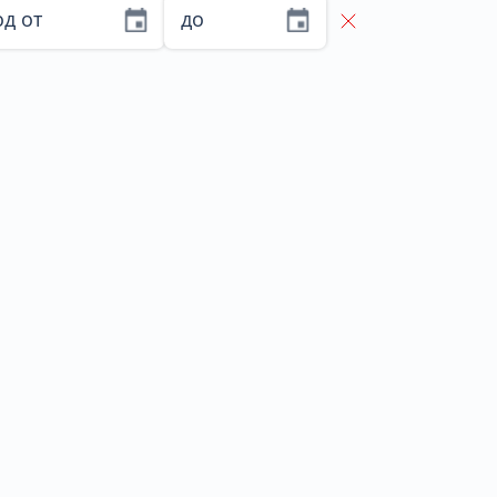
д от
до