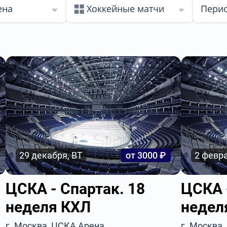
ена
Хоккейные матчи
Перио
29 декабря, ВТ
от 3000 ₽
2 февра
ЦСКА - Спартак. 18
ЦСКА 
неделя КХЛ
недел
г. Москва, ЦСКА Арена
г. Москва