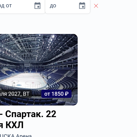
д от
до
ля 2027, ВТ
от 1850 ₽
- Спартак. 22
я КХЛ
, ЦСКА Арена